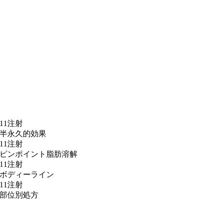
11注射
半永久的効果
11注射
ピンポイント脂肪溶解
11注射
ボディーライン
11注射
部位別処方