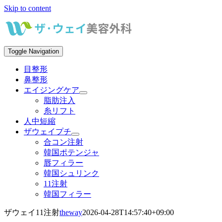
Skip to content
Toggle Navigation
目整形
鼻整形
エイジングケア
脂肪注入
糸リフト
人中短縮
ザウェイプチ
合コン注射
韓国ポテンジャ
唇フィラー
韓国シュリンク
11注射
韓国フィラー
ザウェイ11注射
theway
2026-04-28T14:57:40+09:00